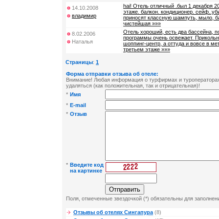
hai! Отель отличный .был 1 декабря 20
14.10.2008
этаже. балкон. кондиционер. сейф..у
владимир
приносят классную шампуть, мыло, ба
чистейшая »»»
Отель хороший, есть два бассейна, п
8.02.2006
программы очень освежает. Прикольн
Наталья
шоппинг-центр, а оттуда и вовсе в ме
третьем этаже »»»
Страницы
:
1
Форма отправки отзыва об отеле:
Внимание! Любая информация о турфирмах и туроператорах 
удаляться (как положительная, так и отрицательная)!
*
Имя
*
E-mail
*
Отзыв
*
Введите код
на картинке
Поля, отмеченные звездочкой (*) обязательны для заполнен
Отзывы об отелях Сингапура
(8)