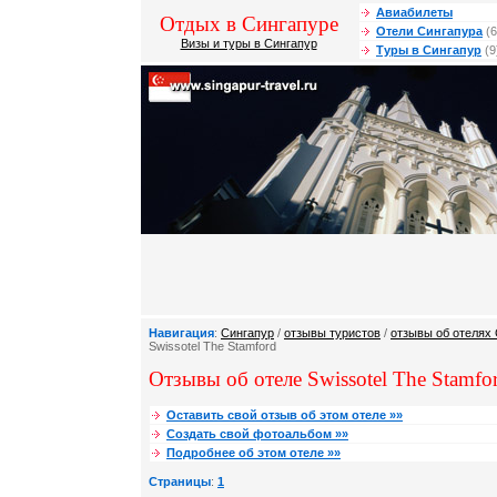
Авиабилеты
Отдых в Сингапуре
Отели Сингапура
(6
Визы и туры в Сингапур
Туры в Сингапур
(9
Навигация
:
Сингапур
/
отзывы туристов
/
отзывы об отелях
Swissotel The Stamford
Отзывы об отеле Swissotel The Stamfor
Оставить свой отзыв об этом отеле »»
Создать свой фотоальбом »»
Подробнее об этом отеле »»
Страницы
:
1