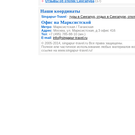
Отзывы об отелях Сингапура
(17)
Наши координаты
Singapur-Travel
-
туры в Сингапур, отдых в Сингапуре, отел
Офис на Марксистской
Метро
: Марксистская / Таганская
Адрес
: Москва, ул. Марксистская, д 3 офис 416
Тел
: +7 (495) 785-88-10 (мн.)
E-mail
:
info@singapur-travel.ru
© 2005-2014, singapur-travel.ru Все права защищены.
Полное или частичное использование любых материалов во
ссылке на www.singapur-travel.ru!