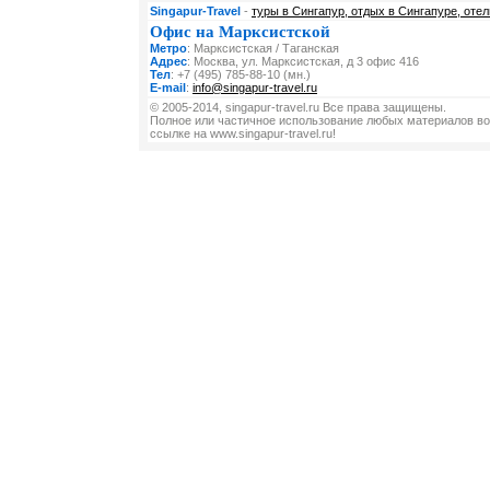
Singapur-Travel
-
туры в Сингапур, отдых в Сингапуре, отел
Офис на Марксистской
Метро
: Марксистская / Таганская
Адрес
: Москва, ул. Марксистская, д 3 офис 416
Тел
: +7 (495) 785-88-10 (мн.)
E-mail
:
info@singapur-travel.ru
© 2005-2014, singapur-travel.ru Все права защищены.
Полное или частичное использование любых материалов во
ссылке на www.singapur-travel.ru!