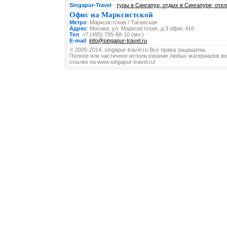
Singapur-Travel
-
туры в Сингапур, отдых в Сингапуре, отел
Офис на Марксистской
Метро
: Марксистская / Таганская
Адрес
: Москва, ул. Марксистская, д 3 офис 416
Тел
: +7 (495) 785-88-10 (мн.)
E-mail
:
info@singapur-travel.ru
© 2005-2014, singapur-travel.ru Все права защищены.
Полное или частичное использование любых материалов во
ссылке на www.singapur-travel.ru!