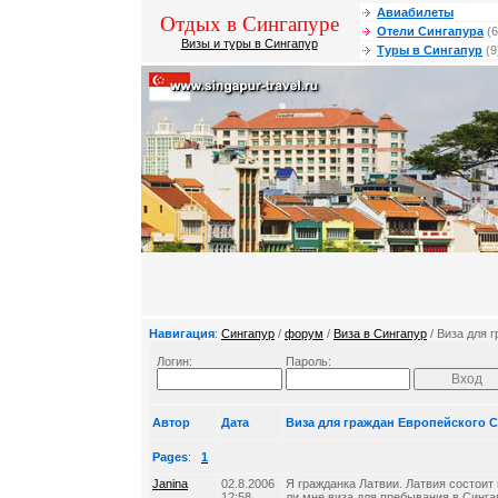
Авиабилеты
Отдых в Сингапуре
Отели Сингапура
(6
Визы и туры в Сингапур
Туры в Сингапур
(9
Навигация
:
Сингапур
/
форум
/
Виза в Сингапур
/ Виза для 
Логин:
Пароль:
Автор
Дата
Виза для граждан Европейского 
Pages
:
1
Janina
02.8.2006
Я гражданка Латвии. Латвия состоит
12:58
ли мне виза для пребывания в Синга