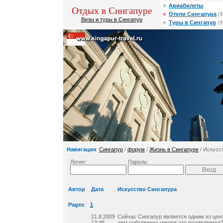
Авиабилеты
Отдых в Сингапуре
Отели Сингапура
(6
Визы и туры в Сингапур
Туры в Сингапур
(9
Навигация
:
Сингапур
/
форум
/
Жизнь в Сингапуре
/ Искусс
Логин:
Пароль:
Автор
Дата
Искусство Сингапура
Pages
:
1
21.8.2009
Сейчас Сингапур является одним из цент
13:48
чем собственно говоря это проявляется