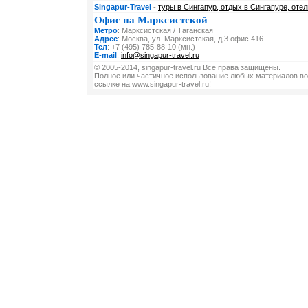
Singapur-Travel
-
туры в Сингапур, отдых в Сингапуре, отел
Офис на Марксистской
Метро
: Марксистская / Таганская
Адрес
: Москва, ул. Марксистская, д 3 офис 416
Тел
: +7 (495) 785-88-10 (мн.)
E-mail
:
info@singapur-travel.ru
© 2005-2014, singapur-travel.ru Все права защищены.
Полное или частичное использование любых материалов во
ссылке на www.singapur-travel.ru!