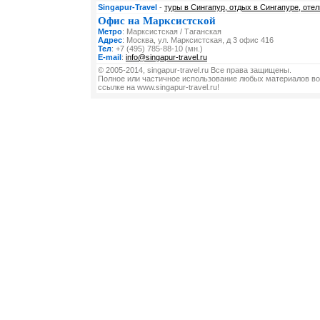
Singapur-Travel
-
туры в Сингапур, отдых в Сингапуре, отел
Офис на Марксистской
Метро
: Марксистская / Таганская
Адрес
: Москва, ул. Марксистская, д 3 офис 416
Тел
: +7 (495) 785-88-10 (мн.)
E-mail
:
info@singapur-travel.ru
© 2005-2014, singapur-travel.ru Все права защищены.
Полное или частичное использование любых материалов во
ссылке на www.singapur-travel.ru!