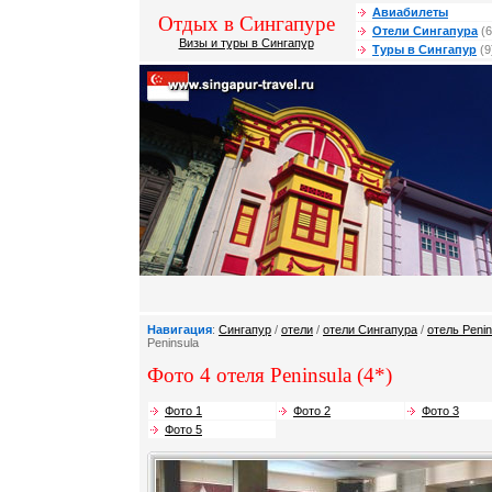
Авиабилеты
Отдых в Сингапуре
Отели Сингапура
(6
Визы и туры в Сингапур
Туры в Сингапур
(9
Навигация
:
Сингапур
/
отели
/
отели Сингапура
/
отель Penin
Peninsula
Фото 4 отеля Peninsula (4*)
Фото 1
Фото 2
Фото 3
Фото 5